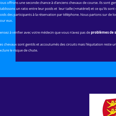
ous offrons une seconde chance à d'anciens chevaux de course. Ils sont g
tablissons un ratio entre leur poids et leur taille (+matériel) et ce qu'ils so
oids des participants à la réservation par téléphone. Nous partons sur de 
our eux.
ensez à vérifier avec votre médecin que vous n'avez pas de
problèmes de 
es chevaux sont gentils et accoutumés des circuits mais l'équitation reste 
xclure le risque de chute.