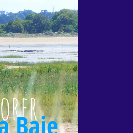
lorer
la Baie