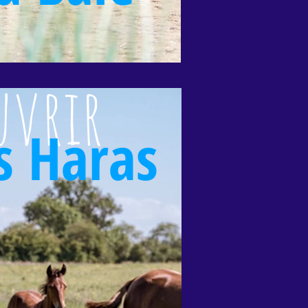
uvrir
s Haras