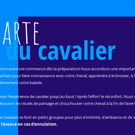
harte
du cavalier
otre aventure commence dès la préparation! Nous accordons une importance 
arfaite pour faire connaissance avec votre cheval, apprendre à le brosser, à l
leinement votre balade.
ivez l'expérience de cavalier jusqu'au bout ! Après l'effort le réconfort. N
écouvrir les rituels de pansage et chouchouter votre cheval à la fin de l'aven
es balades se font en petits groupes pour plus d'intimité, d'ambiance et de
 l'avance en cas d'annulation.