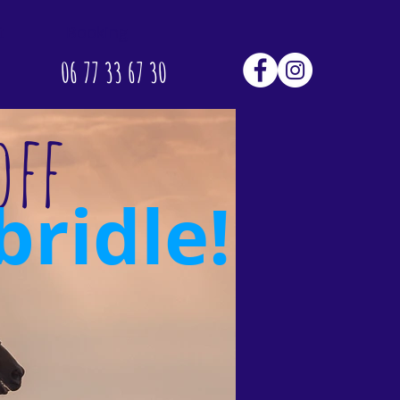
t
Booking
06 77 33 67 30
off
ridle!