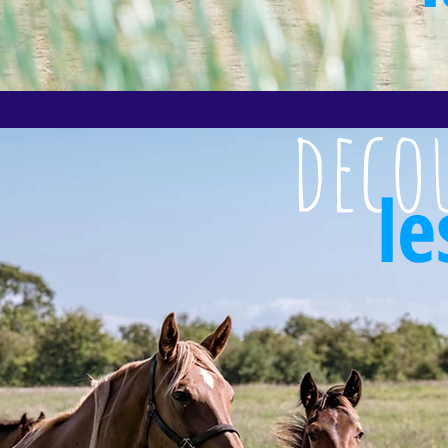
deco
le