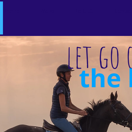
Home
Walks
Le Club
Contac
let go 
the b